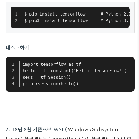
$ pip install tensorflow      # Python 2.7; C
$ pip3 install tensorflow     # Python 3.n; C
테스트하기
import tensorflow as tf
hello = tf.constant('Hello, TensorFlow!')
sess = tf.Session()
print(sess.run(hello))
2018년 8월 기준으로 WSL(
Windows Subsystem
Linux) 환경에서는 Tensorflow GPU환경에서 구동이 힘