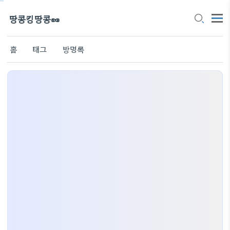
땅콩킹땅콩🥜
홈
태그
방명록