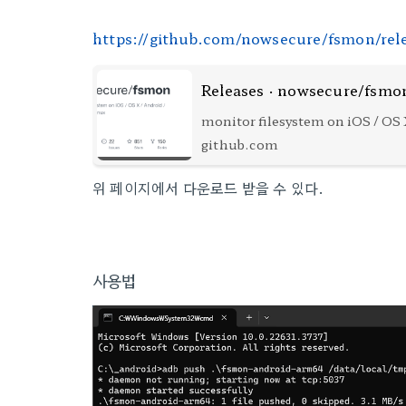
https://github.com/nowsecure/fsmon/rel
Releases · nowsecure/fsmo
monitor filesystem on iOS / OS 
FirefoxOS / Linux - nowsecure
github.com
위 페이지에서 다운로드 받을 수 있다.
사용법