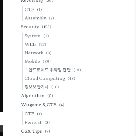
Reversing
(26)
CTF
(1)
Assembly
(2)
Security
(155)
System
(3)
WEB
(27)
Network
(9)
Mobile
(39)
└ 안드로이드 취약점 진단
(18)
Cloud Computing
(45)
정보보안기사
(10)
Algorithm
(0)
Wargame & CTF
(4)
CTF
(1)
Pentest
(3)
OSX Tips
(7)