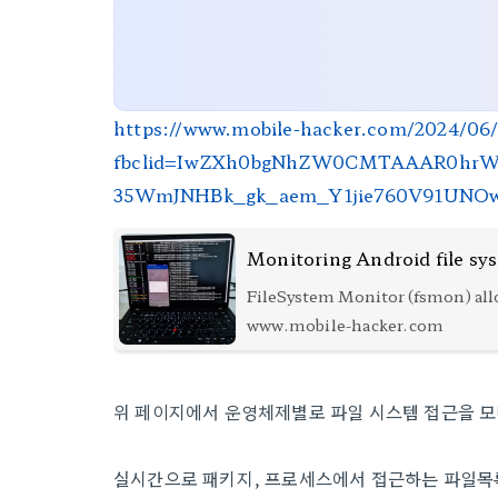
https://www.mobile-hacker.com/2024/06/
fbclid=IwZXh0bgNhZW0CMTAAAR0hrW
35WmJNHBk_gk_aem_Y1jie760V91UNO
Monitoring Android file sy
FileSystem Monitor (fsmon) all
file system events at runtime 
www.mobile-hacker.com
and Android systems. Useful fo
hunters, malware analyst
위 페이지에서 운영체제별로 파일 시스템 접근을 
실시간으로 패키지, 프로세스에서 접근하는 파일목록