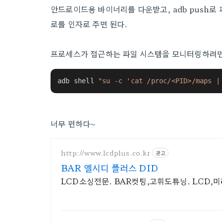
안드로이드용 바이너리를 다운받고, adb push로
로를 인자로 주면 된다.
프로세스가 접근하는 파일 시스템을 모니터링하려면
adb shell 
"su -c 'cat /proc/<PID>/maps |
너무 편하다~
http://www.lcdplus.co.kr
광고
BAR 엘시디 플러스 DID
LCD소싱전문. BAR컷팅,고휘도튜닝. LCD,