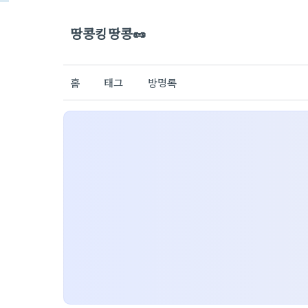
땅콩킹땅콩🥜
홈
태그
방명록