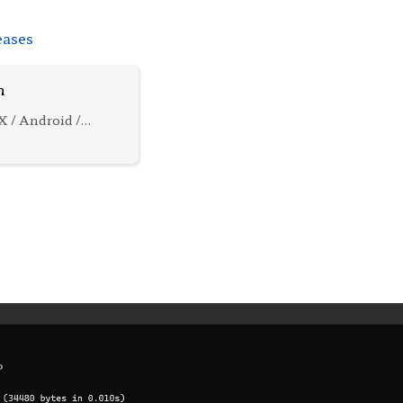
eases
n
X / Android /
/fsmon