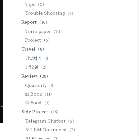
Tips
(0)
Trouble Shooting
(7)
Report
(16)
Term paper
(10)
Project
(6)
Travel
(8)
당일치기
(3)
1박2일
(2)
Review
(28)
Quarterly
(3)
📖 Book
(11)
🥘 Food
(1)
Side Project
(16)
Telegram Chatbot
(5)
💡 LLM Optimized
(2)
AI Powered
(8)