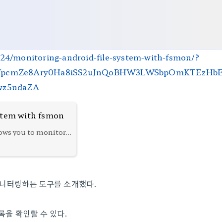
24/monitoring-android-file-system-with-fsmon/?
pcmZe8Ary0Ha8iSS2uJnQoBHW3LWSbpOmKTEzHbE
wz5ndaZA
stem with fsmon
ows you to monitor
on Linux, OSX, iOS
r bug bounty
모니터링하는 도구를 소개했다.
을 확인할 수 있다.